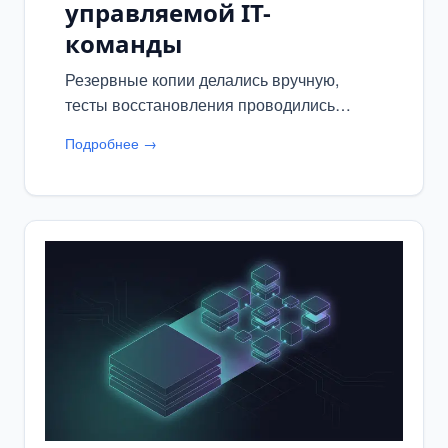
управляемой IT-
команды
Резервные копии делались вручную,
тесты восстановления проводились
редко, а время recovery в инцидентах
Подробнее →
было непредсказуемым.