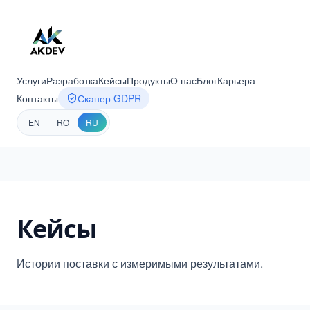
Услуги
Разработка
Кейсы
Продукты
О нас
Блог
Карьера
Контакты
Сканер GDPR
EN
RO
RU
Кейсы
Истории поставки с измеримыми результатами.