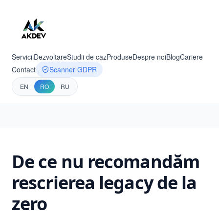
Servicii
Dezvoltare
Studii de caz
Produse
Despre noi
Blog
Cariere
Contact
Scanner GDPR
EN
RO
RU
De ce nu recomandăm
rescrierea legacy de la
zero