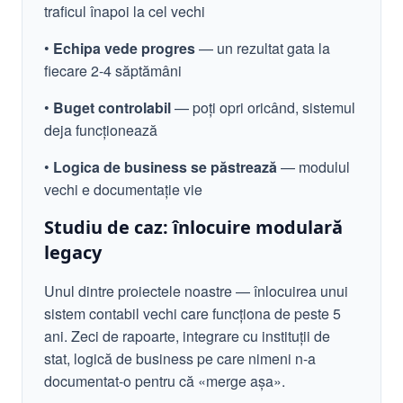
traficul înapoi la cel vechi
•
Echipa vede progres
— un rezultat gata la
fiecare 2-4 săptămâni
•
Buget controlabil
— poți opri oricând, sistemul
deja funcționează
•
Logica de business se păstrează
— modulul
vechi e documentație vie
Studiu de caz: înlocuire modulară
legacy
Unul dintre proiectele noastre — înlocuirea unui
sistem contabil vechi care funcționa de peste 5
ani. Zeci de rapoarte, integrare cu instituții de
stat, logică de business pe care nimeni n-a
documentat-o pentru că «merge așa».